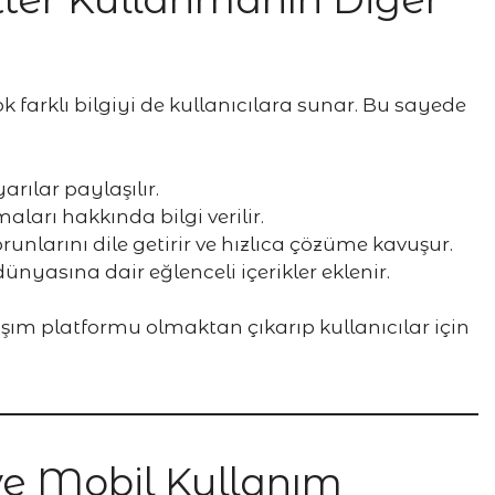
ok farklı bilgiyi de kullanıcılara sunar. Bu sayede
arılar paylaşılır.
ları hakkında bilgi verilir.
runlarını dile getirir ve hızlıca çözüme kavuşur.
ünyasına dair eğlenceli içerikler eklenir.
laşım platformu olmaktan çıkarıp kullanıcılar için
 ve Mobil Kullanım