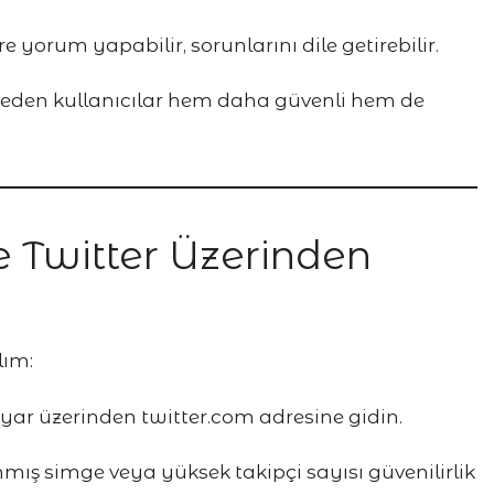
re yorum yapabilir, sorunlarını dile getirebilir.
p eden kullanıcılar hem daha güvenli hem de
e Twitter Üzerinden
lım:
yar üzerinden twitter.com adresine gidin.
mış simge veya yüksek takipçi sayısı güvenilirlik