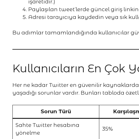
işaretidir.)
Paylaşılan tweet’lerde güncel giriş linkin
Adresi tarayıcıya kaydedin veya sık kull
Bu adımlar tamamlandığında kullanıcılar güven
Kullanıcıların En Çok 
Her ne kadar Twitter en güvenilir kaynaklarda
yaşadığı sorunlar vardır. Bunları tabloda özet
Sorun Türü
Karşılaş
Sahte Twitter hesabına
35%
yönelme