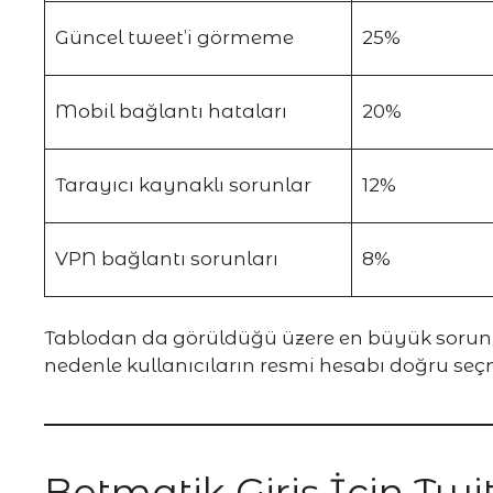
Güncel tweet’i görmeme
25%
Mobil bağlantı hataları
20%
Tarayıcı kaynaklı sorunlar
12%
VPN bağlantı sorunları
8%
Tablodan da görüldüğü üzere en büyük sorun, s
nedenle kullanıcıların resmi hesabı doğru seçm
Betmatik Giriş İçin Tw