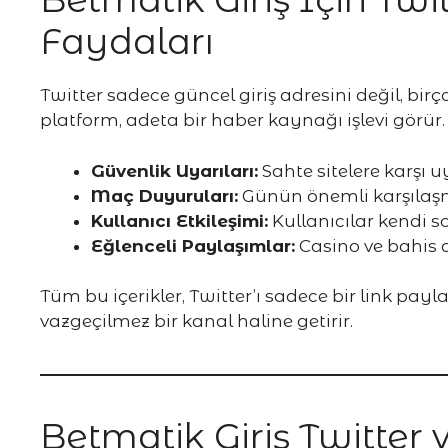
Faydaları
Twitter sadece güncel giriş adresini değil, birç
platform, adeta bir haber kaynağı işlevi görür.
Güvenlik Uyarıları:
Sahte sitelere karşı uy
Maç Duyuruları:
Günün önemli karşılaşma
Kullanıcı Etkileşimi:
Kullanıcılar kendi so
Eğlenceli Paylaşımlar:
Casino ve bahis d
Tüm bu içerikler, Twitter’ı sadece bir link pay
vazgeçilmez bir kanal haline getirir.
Betmatik Giriş Twitter