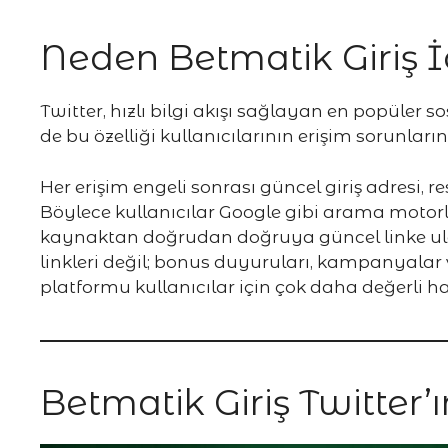
Neden Betmatik Giriş İç
Twitter, hızlı bilgi akışı sağlayan en popüler
de bu özelliği kullanıcılarının erişim sorunları
Her erişim engeli sonrası güncel giriş adresi, r
Böylece kullanıcılar Google gibi arama motorl
kaynaktan doğrudan doğruya güncel linke ulaş
linkleri değil; bonus duyuruları, kampanyalar v
platformu kullanıcılar için çok daha değerli hal
Betmatik Giriş Twitter’ı