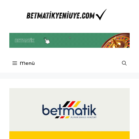
İçeriğe
atla
Menü