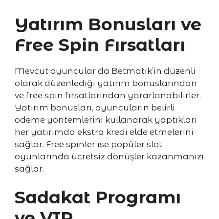
Yatırım Bonusları ve
Free Spin Fırsatları
Mevcut oyuncular da Betmatik’in düzenli
olarak düzenlediği yatırım bonuslarından
ve free spin fırsatlarından yararlanabilirler.
Yatırım bonusları, oyuncuların belirli
ödeme yöntemlerini kullanarak yaptıkları
her yatırımda ekstra kredi elde etmelerini
sağlar. Free spinler ise popüler slot
oyunlarında ücretsiz dönüşler kazanmanızı
sağlar.
Sadakat Programı
ve VIP