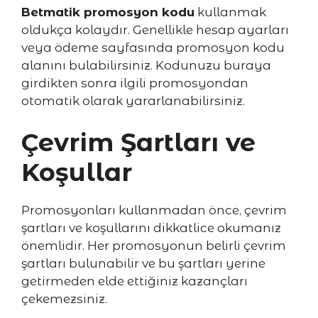
Betmatik promosyon kodu
kullanmak
oldukça kolaydır. Genellikle hesap ayarları
veya ödeme sayfasında promosyon kodu
alanını bulabilirsiniz. Kodunuzu buraya
girdikten sonra ilgili promosyondan
otomatik olarak yararlanabilirsiniz.
Çevrim Şartları ve
Koşullar
Promosyonları kullanmadan önce, çevrim
şartları ve koşullarını dikkatlice okumanız
önemlidir. Her promosyonun belirli çevrim
şartları bulunabilir ve bu şartları yerine
getirmeden elde ettiğiniz kazançları
çekemezsiniz.