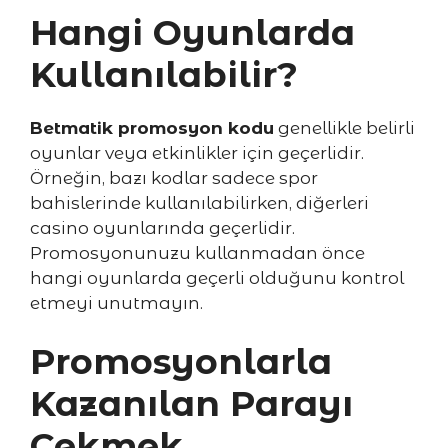
Hangi Oyunlarda
Kullanılabilir?
Betmatik promosyon kodu
genellikle belirli
oyunlar veya etkinlikler için geçerlidir.
Örneğin, bazı kodlar sadece spor
bahislerinde kullanılabilirken, diğerleri
casino oyunlarında geçerlidir.
Promosyonunuzu kullanmadan önce
hangi oyunlarda geçerli olduğunu kontrol
etmeyi unutmayın.
Promosyonlarla
Kazanılan Parayı
Çekmek