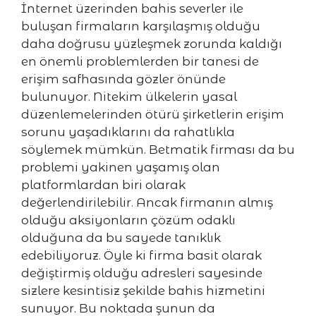
İnternet üzerinden bahis severler ile
buluşan firmaların karşılaşmış olduğu
daha doğrusu yüzleşmek zorunda kaldığı
en önemli problemlerden bir tanesi de
erişim safhasında gözler önünde
bulunuyor. Nitekim ülkelerin yasal
düzenlemelerinden ötürü şirketlerin erişim
sorunu yaşadıklarını da rahatlıkla
söylemek mümkün. Betmatik firması da bu
problemi yakinen yaşamış olan
platformlardan biri olarak
değerlendirilebilir. Ancak firmanın almış
olduğu aksiyonların çözüm odaklı
olduğuna da bu sayede tanıklık
edebiliyoruz. Öyle ki firma basit olarak
değiştirmiş olduğu adresleri sayesinde
sizlere kesintisiz şekilde bahis hizmetini
sunuyor. Bu noktada şunun da