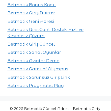
Betmatik Bonus Kodu
Betmatik Giriş Twitter
Betmatik Yeni Adresi
Betmatik Giriş Canlı Destek: Hızlı ve
Kesintisiz Çözüm
Betmatik Giriş Güncel
Betmatik Sanal Oyunlar
Betmatik Aviator Demo
Betmatik Gates of Olympus
Betmatik Sorunsuz Giriş Link
Betmatik Pragmatic Play
© 2026 Betmatik Güncel Adresi - Betmatik Giriş
•