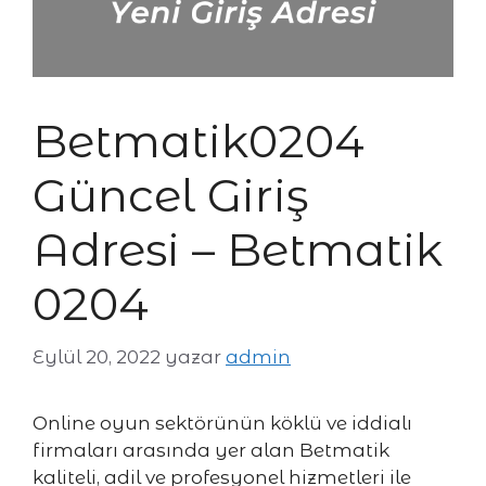
Betmatik0204
Güncel Giriş
Adresi – Betmatik
0204
Eylül 20, 2022
yazar
admin
Online oyun sektörünün köklü ve iddialı
firmaları arasında yer alan Betmatik
kaliteli, adil ve profesyonel hizmetleri ile