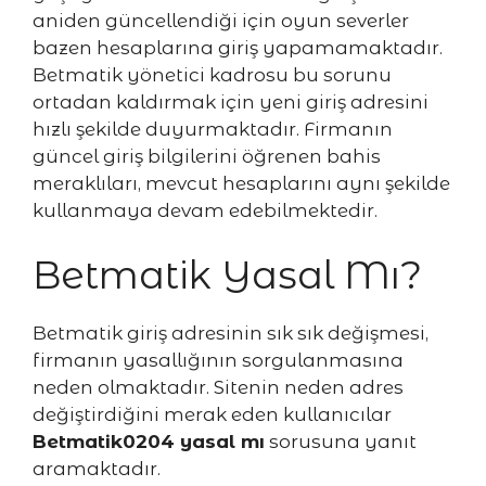
aniden güncellendiği için oyun severler
bazen hesaplarına giriş yapamamaktadır.
Betmatik yönetici kadrosu bu sorunu
ortadan kaldırmak için yeni giriş adresini
hızlı şekilde duyurmaktadır. Firmanın
güncel giriş bilgilerini öğrenen bahis
meraklıları, mevcut hesaplarını aynı şekilde
kullanmaya devam edebilmektedir.
Betmatik Yasal Mı?
Betmatik giriş adresinin sık sık değişmesi,
firmanın yasallığının sorgulanmasına
neden olmaktadır. Sitenin neden adres
değiştirdiğini merak eden kullanıcılar
Betmatik0204 yasal mı
sorusuna yanıt
aramaktadır.