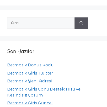
için
ara
Son Yazılar
Betmatik Bonus Kodu
Betmatik Giriş Twitter
Betmatik Yeni Adresi
Betmatik Giriş Canlı Destek: Hızlı ve
Kesintisiz Çözüm
Betmatik Giriş Güncel