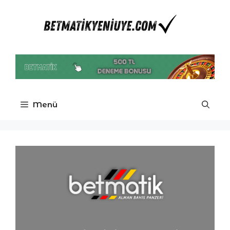
İçeriğe
atla
Menü