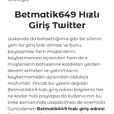
Betmatik649 Hızlı
Giriş Twitter
Yukarıda da bahsettiğimiz gibi bir sitenin
yeni bir giriş linki alması ve bunu
paylaşması hem müşterilerini
kaybetmemesi açısından hem de o
müşterilerin bahislerine kaldıkları yerden
devam etmeleri ve yatırımlarını
kaybetmemeleri açısından oldukça
mühimdir. Ancak bu yeterli değildir.
Betmatik649 hızlı giriş adresi bilgilerini her
ne kadar hızlı paylaşsa da kullanıcının bu
linke zamanında ulaşabilmesi de önemlidir.
Güncellenen
Betmatik649 hızlı giriş adresi