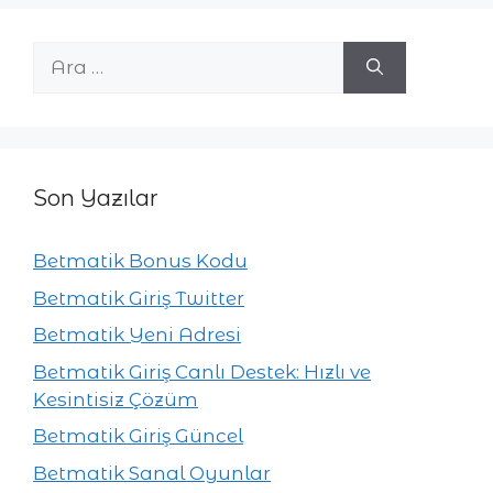
için
ara
Son Yazılar
Betmatik Bonus Kodu
Betmatik Giriş Twitter
Betmatik Yeni Adresi
Betmatik Giriş Canlı Destek: Hızlı ve
Kesintisiz Çözüm
Betmatik Giriş Güncel
Betmatik Sanal Oyunlar