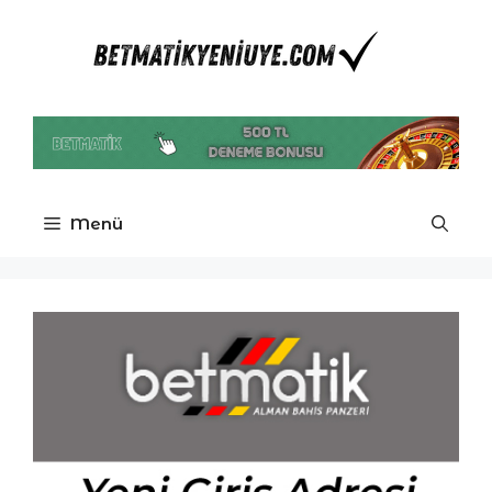
İçeriğe
atla
Menü