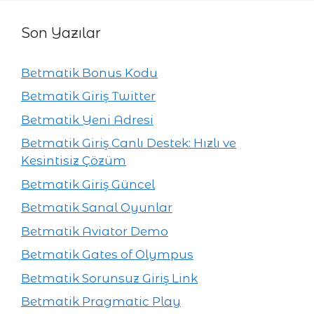
Son Yazılar
Betmatik Bonus Kodu
Betmatik Giriş Twitter
Betmatik Yeni Adresi
Betmatik Giriş Canlı Destek: Hızlı ve
Kesintisiz Çözüm
Betmatik Giriş Güncel
Betmatik Sanal Oyunlar
Betmatik Aviator Demo
Betmatik Gates of Olympus
Betmatik Sorunsuz Giriş Link
Betmatik Pragmatic Play