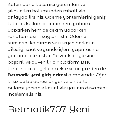
Zaten bunu kullanıcı yorumları ve
şikayetleri bölümünden rahatlıkla
anlayabilirsiniz. Ödeme yöntemlerini geniş
tutarak kullanıcılarının hem yatırım
yaparken hem de çekim yaparken
rahatlamasını sağlamıştır. Ödeme
sürelerini kaldırmış ve isteyen herkesin
dilediği saat ve günde işlem yapmasına
yardımcı olmuştur. Ne var ki böylesine
başarılı ve güvenilir bir platform BTK
tarafından engellenmekte ve bu yüzden de
Betmatik yeni giriş adresi
almaktadır. Eğer
ki siz de bu adresi arıyor ve bir türlü
bulamıyorsanız kesinlikle yazının devamını
incelemelisiniz.
Betmatik707 Yeni