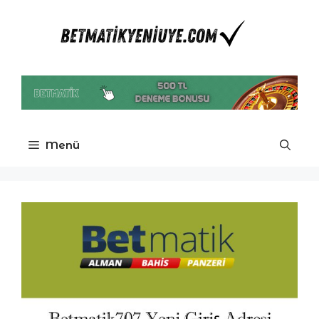
İçeriğe
atla
Menü