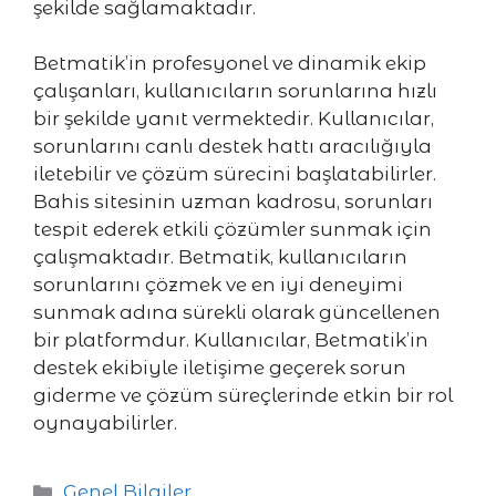
şekilde sağlamaktadır.
Betmatik’in profesyonel ve dinamik ekip
çalışanları, kullanıcıların sorunlarına hızlı
bir şekilde yanıt vermektedir. Kullanıcılar,
sorunlarını canlı destek hattı aracılığıyla
iletebilir ve çözüm sürecini başlatabilirler.
Bahis sitesinin uzman kadrosu, sorunları
tespit ederek etkili çözümler sunmak için
çalışmaktadır. Betmatik, kullanıcıların
sorunlarını çözmek ve en iyi deneyimi
sunmak adına sürekli olarak güncellenen
bir platformdur. Kullanıcılar, Betmatik’in
destek ekibiyle iletişime geçerek sorun
giderme ve çözüm süreçlerinde etkin bir rol
oynayabilirler.
Kategoriler
Genel Bilgiler