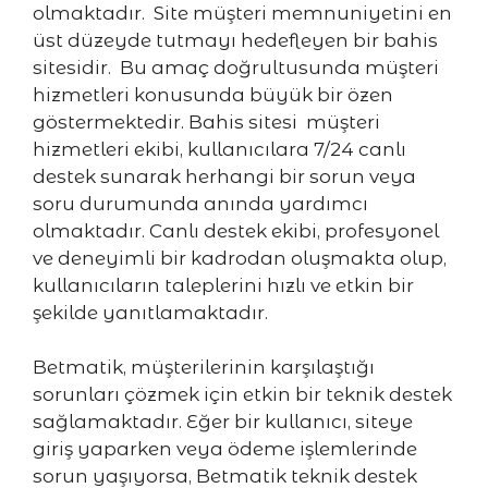
olmaktadır. Site müşteri memnuniyetini en
üst düzeyde tutmayı hedefleyen bir bahis
sitesidir. Bu amaç doğrultusunda müşteri
hizmetleri konusunda büyük bir özen
göstermektedir. Bahis sitesi müşteri
hizmetleri ekibi, kullanıcılara 7/24 canlı
destek sunarak herhangi bir sorun veya
soru durumunda anında yardımcı
olmaktadır. Canlı destek ekibi, profesyonel
ve deneyimli bir kadrodan oluşmakta olup,
kullanıcıların taleplerini hızlı ve etkin bir
şekilde yanıtlamaktadır.
Betmatik, müşterilerinin karşılaştığı
sorunları çözmek için etkin bir teknik destek
sağlamaktadır. Eğer bir kullanıcı, siteye
giriş yaparken veya ödeme işlemlerinde
sorun yaşıyorsa, Betmatik teknik destek