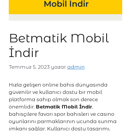
Betmatik Mobil
İndir
Temmuz 5, 2023
yazar
admin
Hızla gelişen online bahis dünyasında
güvenilir ve kullanıcı dostu bir mobil
platforma sahip olmak son derece
önemlidir.
Betmatik Mobil İndir
,
bahisçilere favori spor bahisleri ve casino
oyunlarını parmaklarının ucunda sunma
imkanı sağlar. Kullanıcı dostu tasarımı,