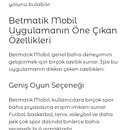
yolunu bulabilir.
Betmatik Mobil
Uygulamanın Öne Çıkan
Özellikleri
Betmatik Mobil, genel bahis deneyimini
geliştirmek için birçok özellik sunar. İşte bu
uygulamanın dikkat çeken özellikleri:
Geniş Oyun Seçeneği
Betmatik Mobil, kullanıcılara birçok spor
bahis piyasasına erişim imkanı sunar.
Futbol, basketbol, tenis, ​​voleybol ve daha
pek çok spor dalında binlerce bahis
seçeneği bulunmaktadır.