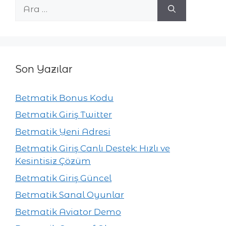
için
ara
Son Yazılar
Betmatik Bonus Kodu
Betmatik Giriş Twitter
Betmatik Yeni Adresi
Betmatik Giriş Canlı Destek: Hızlı ve
Kesintisiz Çözüm
Betmatik Giriş Güncel
Betmatik Sanal Oyunlar
Betmatik Aviator Demo